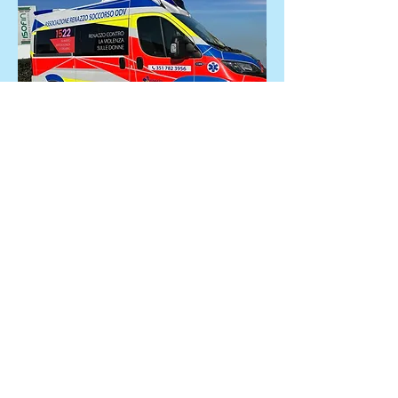
Nuova Tango7 intitolata contro la
violenza sulle donne